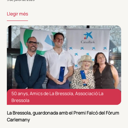
Llegir més
50 anys
,
Amics de La Bressola
,
Associació La
Bressola
La Bressola, guardonada amb el Premi Falcó del Fòrum
Carlemany