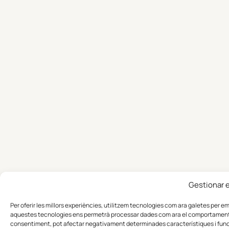
Gestionar 
Per oferir les millors experiències, utilitzem tecnologies com ara galetes per 
aquestes tecnologies ens permetrà processar dades com ara el comportament de 
consentiment, pot afectar negativament determinades característiques i func