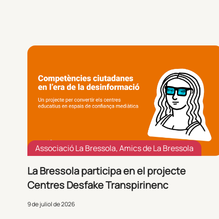
Associació La Bressola
,
Amics de La Bressola
La Bressola participa en el projecte
Centres Desfake Transpirinenc
9 de juliol de 2026