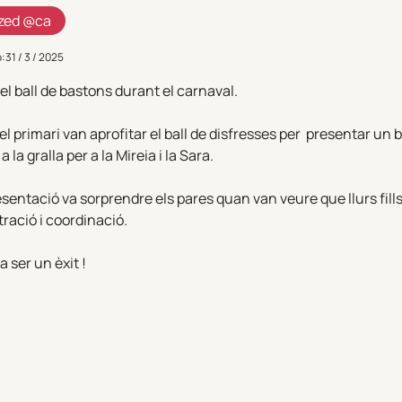
zed @ca
ó:
31 / 3 / 2025
l ball de bastons durant el carnaval.
l primari van aprofitar el ball de disfresses per presentar un 
la gralla per a la Mireia i la Sara.
sentació va sorprendre els pares quan van veure que llurs fill
ració i coordinació.
a ser un èxit !