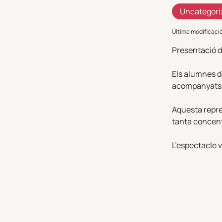
Uncategori
Última modificaci
Presentació de
Els alumnes de
acompanyats a 
Aquesta repre
tanta concent
L’espectacle v