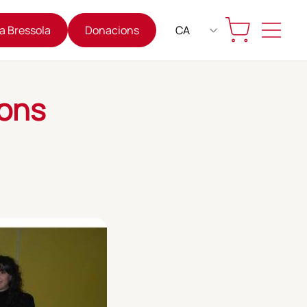
La Bressola
Donacions
CA
tons