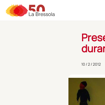
Skip
to
content
Prese
duran
10 / 2 / 2012