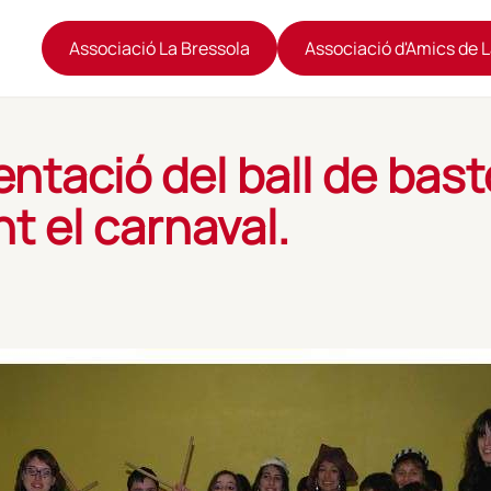
Associació La Bressola
Associació d'Amics de 
ntació del ball de bas
t el carnaval.