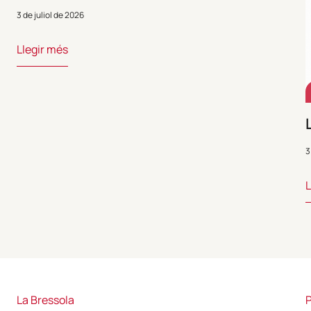
3 de juliol de 2026
Llegir més
3
L
La Bressola
P