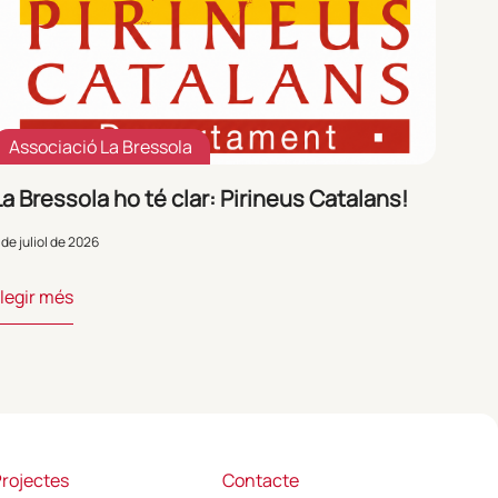
Associació La Bressola
La Bressola ho té clar: Pirineus Catalans!
 de juliol de 2026
legir més
rojectes
Contacte