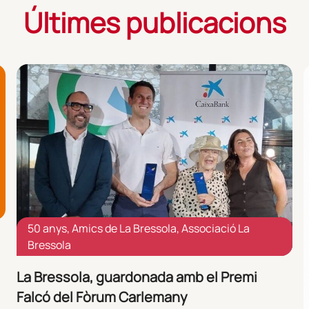
Últimes publicacions
50 anys
,
Amics de La Bressola
,
Associació La
Bressola
La Bressola, guardonada amb el Premi
Falcó del Fòrum Carlemany