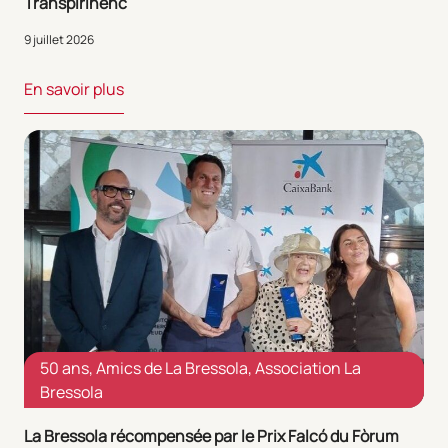
Transpirinenc
9 juillet 2026
En savoir plus
50 ans
,
Amics de La Bressola
,
Association La
Bressola
La Bressola récompensée par le Prix Falcó du Fòrum