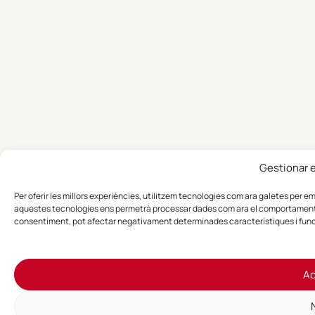
Gestionar 
Per oferir les millors experiències, utilitzem tecnologies com ara galetes per 
aquestes tecnologies ens permetrà processar dades com ara el comportament de 
consentiment, pot afectar negativament determinades característiques i func
Ac