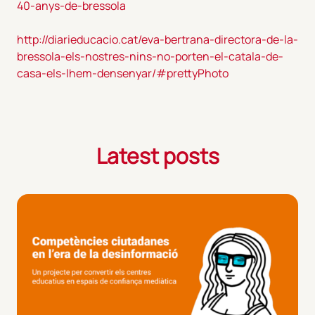
40-anys-de-bressola
http://diarieducacio.cat/eva-bertrana-directora-de-la-
bressola-els-nostres-nins-no-porten-el-catala-de-
casa-els-lhem-densenyar/#prettyPhoto
Latest posts