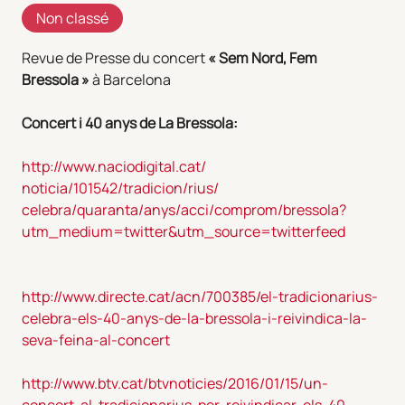
Non classé
Revue de Presse du concert
« Sem Nord, Fem
Bressola »
à Barcelona
Concert i 40 anys de La Bressola:
http://www.naciodigital.cat/
noticia/101542/tradicion/rius/
celebra/quaranta/anys/acci/
comprom/bressola?
utm_medium=
twitter&utm_source=twitterfeed
http://www.directe.cat/acn/
700385/el-tradicionarius-
celebra-els-40-anys-de-la-
bressola-i-reivindica-la-
seva-
feina-al-concert
http://www.btv.cat/
btvnoticies/2016/01/15/un-
concert-al-tradicionarius-per-
reivindicar-els-40-