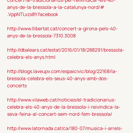
anys-de-la-
bressola-a-la-catalunya-nord/#
.VppNTLvzs8Y.facebook
http://www.llibertat.cat/
concert-a-girona-pels-40-
anys-
de-la-bressola-7310.3008
http://dbalears.cat/estat/
2016/01/18/288291/bressola-
celebra-els-anys.html
http://blogs.laveupv.com/
espaicivic/blog/22168/la-
bressola-celebra-els-seus-40-
anys-amb-dos-
concerts
http://www.vilaweb.cat/
noticies/el-tradicionarius-
celebra-els-40-anys-de-la-
bressola-i-reivindica-la-
seva-
feina-al-concert-sem-nord-fem-
bressola/
http://www.latornada.cat/ca/180-07/musica-i-arrels-